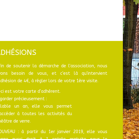
ADHÉSIONS
fin de soutenir la démarche de l'association, nous
vons besoin de vous, et c'est là qu'intervient
adhésion de 4€, à régler lors de votre 1ère visite.
ci est votre carte d'adhérent.
garder précieusement :
alable un an, elle vous permet
'accéder à toutes les activités du
éâtre de verre.
OUVEAU : à partir du 1er janvier 2019, elle vous