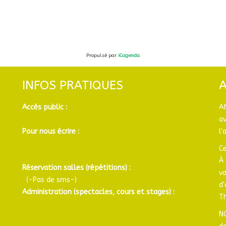
Propulsé par
iCagenda
INFOS PRATIQUES
Accès public :
A
a
Pour nous écrire :
l'
Ce
À 
Réservation salles (répétitions) :
v
(-Pas de sms-)
d
Administration (spectacles, cours et stages) :
Th
N