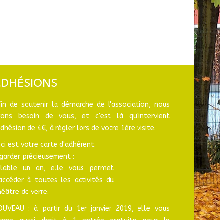
ADHÉSIONS
fin de soutenir la démarche de l'association, nous
vons besoin de vous, et c'est là qu'intervient
adhésion de 4€, à régler lors de votre 1ère visite.
ci est votre carte d'adhérent.
garder précieusement :
alable un an, elle vous permet
'accéder à toutes les activités du
éâtre de verre.
OUVEAU : à partir du 1er janvier 2019, elle vous