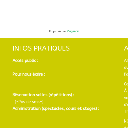
Propulsé par
iCagenda
INFOS PRATIQUES
Accès public :
A
a
Pour nous écrire :
l'
Ce
À 
Réservation salles (répétitions) :
v
(-Pas de sms-)
d
Administration (spectacles, cours et stages) :
Th
N