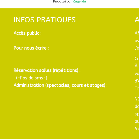
Propulsé par
iCagenda
INFOS PRATIQUES
Accès public :
A
a
Pour nous écrire :
l'
Ce
À 
Réservation salles (répétitions) :
v
(-Pas de sms-)
d
Administration (spectacles, cours et stages) :
Th
N
d
sp
au
5 