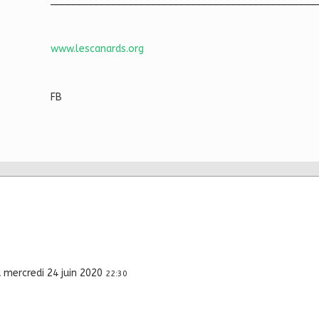
_______________________________________________
www.lescanards.org
FB
u
mercredi 24 juin 2020
22:30