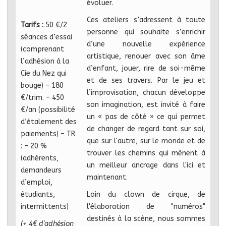
évoluer.
Ces ateliers s’adressent à toute
Tarifs :
50 €/2
personne qui souhaite s’enrichir
séances d’essai
d’une nouvelle expérience
(comprenant
artistique, renouer avec son âme
l’adhésion à la
d’enfant, jouer, rire de soi-même
Cie du Nez qui
et de ses travers. Par le jeu et
bouge) – 180
l’improvisation, chacun développe
€/trim. – 450
son imagination, est invité à faire
€/an (possibilité
un « pas de côté » ce qui permet
d’étalement des
de changer de regard tant sur soi,
paiements) – TR
que sur l'autre, sur le monde et de
: – 20 %
trouver les chemins qui mènent à
(adhérents,
un meilleur ancrage dans l'ici et
demandeurs
maintenant.
d’emploi,
étudiants,
Loin du clown de cirque, de
intermittents)
l'élaboration de "numéros"
destinés à la scène, nous sommes
(+ 4€ d'adhésion