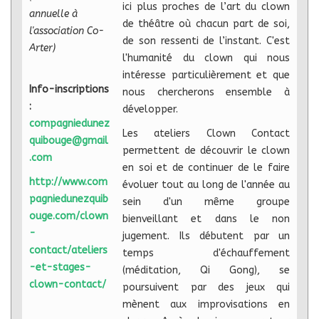
ici plus proches de l’art du clown
annuelle à
de théâtre où chacun part de soi,
l'association Co-
de son ressenti de l’instant. C'est
Arter)
l'humanité du clown qui nous
intéresse particulièrement et que
Info-inscriptions
nous chercherons ensemble à
:
développer.
compagniedunez
Les ateliers Clown Contact
quibouge@gmail
permettent de découvrir le clown
.com
en soi et de continuer de le faire
http://www.com
évoluer tout au long de l'année au
pagniedunezquib
sein d'un même groupe
ouge.com/clown
bienveillant et dans le non
-
jugement. Ils débutent par un
contact/ateliers
temps d'échauffement
-et-stages-
(méditation, Qi Gong), se
clown-contact/
poursuivent par des jeux qui
mènent aux improvisations en