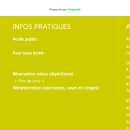
Propulsé par
iCagenda
INFOS PRATIQUES
Accès public :
A
a
Pour nous écrire :
l'
Ce
À 
Réservation salles (répétitions) :
v
(-Pas de sms-)
d
Administration (spectacles, cours et stages) :
Th
N
d
sp
au
5 