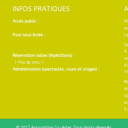
INFOS PRATIQUES
Accès public :
A
a
Pour nous écrire :
l'
Ce
À 
Réservation salles (répétitions) :
v
(-Pas de sms-)
d
Administration (spectacles, cours et stages) :
Th
N
d
sp
au
5 
© 2017 Association Co-Arter. Tous droits réservés.