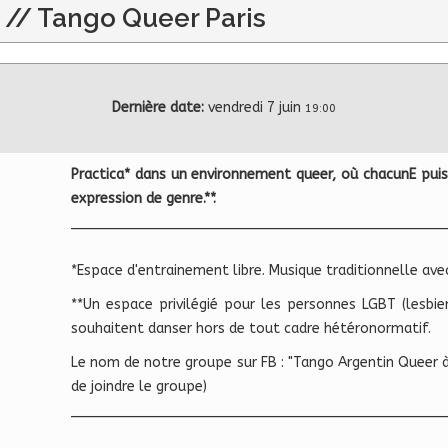
// Tango Queer Paris
Dernière date:
vendredi 7 juin
19:00
Practica* dans un environnement queer, où chacunE puiss
expression de genre.**
.
_______________________________________________
*Espace d'entrainement libre. Musique traditionnelle ave
**Un espace privilégié pour les personnes LGBT (lesbien
souhaitent danser hors de tout cadre hétéronormatif.
Le nom de notre groupe sur FB : "Tango Argentin Queer 
de joindre le groupe)
_______________________________________________