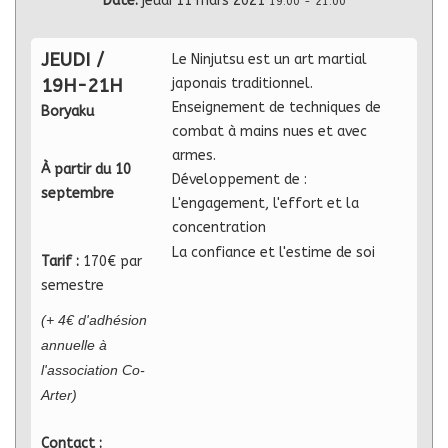
Date:
jeudi 11 mars 2021
19:00
-
21:00
JEUDI /
Le Ninjutsu est un art martial
19H-21H
japonais traditionnel.
Enseignement de techniques de
Boryaku
combat à mains nues et avec
armes.
À partir du 10
Développement de :
septembre
L'engagement, l'effort et la
concentration
La confiance et l'estime de soi
Tarif :
170€ par
semestre
(+ 4€ d'adhésion
annuelle à
l'association Co-
Arter)
Contact :