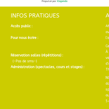
Propulsé par
iCagenda
INFOS PRATIQUES
Accès public :
A
a
Pour nous écrire :
l'
Ce
À 
Réservation salles (répétitions) :
v
(-Pas de sms-)
d
Administration (spectacles, cours et stages) :
Th
N
d
sp
au
5 