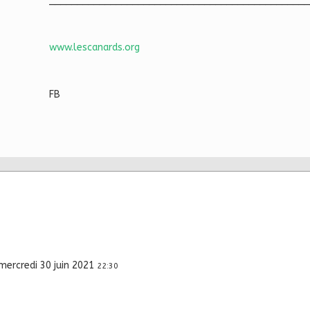
_______________________________________________
www.lescanards.org
FB
mercredi 30 juin 2021
22:30