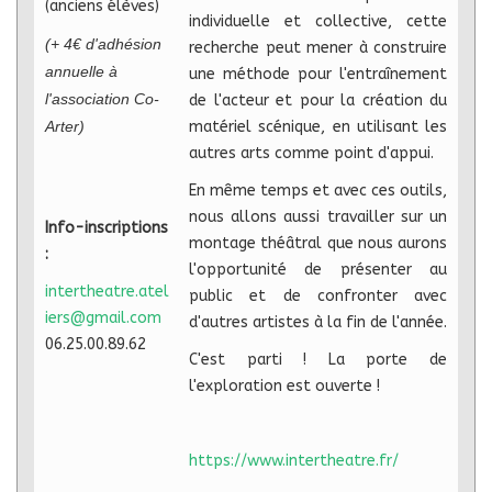
(anciens élèves)
individuelle et collective, cette
(+ 4€ d'adhésion
recherche peut mener à construire
annuelle à
une méthode pour l'entraînement
l'association Co-
de l'acteur et pour la création du
Arter)
matériel scénique, en utilisant les
autres arts comme point d'appui.
En même temps et avec ces outils,
nous allons aussi travailler sur un
Info-inscriptions
montage théâtral que nous aurons
:
l'opportunité de présenter au
intertheatre.atel
public et de confronter avec
iers@gmail.com
d'autres artistes à la fin de l'année.
06.25.00.89.62
C'est parti ! La porte de
l'exploration est ouverte !
https://www.intertheatre.fr/