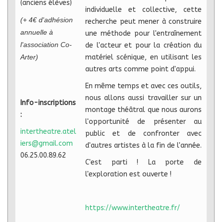
(anciens élèves)
individuelle et collective, cette
(+ 4€ d'adhésion
recherche peut mener à construire
annuelle à
une méthode pour l'entraînement
l'association Co-
de l'acteur et pour la création du
Arter)
matériel scénique, en utilisant les
autres arts comme point d'appui.
En même temps et avec ces outils,
nous allons aussi travailler sur un
Info-inscriptions
montage théâtral que nous aurons
:
l'opportunité de présenter au
intertheatre.atel
public et de confronter avec
iers@gmail.com
d'autres artistes à la fin de l'année.
06.25.00.89.62
C'est parti ! La porte de
l'exploration est ouverte !
https://www.intertheatre.fr/