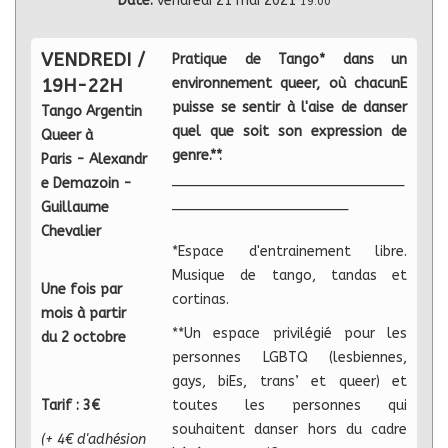
Date:
vendredi 21 mai 2021
19:00
VENDREDI /
Pratique de Tango* dans un
19H-22H
environnement queer, où chacunE
puisse se sentir à l'aise de danser
Tango Argentin
quel que soit son expression de
Queer à
genre.**
.
Paris
- Alexandr
_____________________________
e Demazoin -
______________________
Guillaume
Chevalier
*Espace d'entrainement libre.
Musique de tango, tandas et
Une fois par
cortinas.
mois à partir
**Un espace privilégié pour les
du 2 octobre
personnes LGBTQ (lesbiennes,
gays, biEs, trans’ et queer) et
Tarif : 3€
toutes les personnes qui
souhaitent danser hors du cadre
(+ 4€ d'adhésion