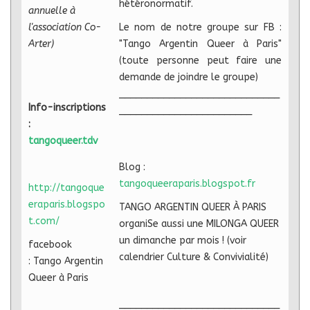
hétéronormatif.
annuelle à
l'association Co-
Le nom de notre groupe sur FB :
Arter)
"Tango Argentin Queer à Paris"
(toute personne peut faire une
demande de joindre le groupe)
_____________________________
Info-inscriptions
________________________
:
tangoqueer.tdv
Blog :
tangoqueeraparis.blogspot.fr
http://tangoque
eraparis.blogspo
TANGO ARGENTIN QUEER À PARIS
t.com/
organiSe aussi une MILONGA QUEER
un dimanche par mois ! (voir
facebook
calendrier Culture & Convivialité)
:
Tango Argentin
Queer à Paris
_____________________________