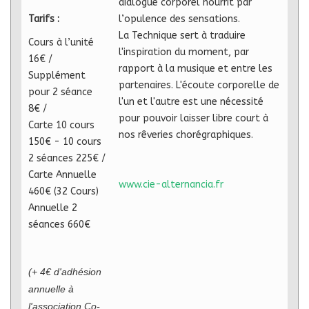
dialogue corporel nourrit par
Tarifs :
l’opulence des sensations.
La Technique sert à traduire
Cours à l’unité
l'inspiration du moment, par
16€ /
rapport à la musique et entre les
Supplément
partenaires. L'écoute corporelle de
pour 2 séance
l'un et l'autre est une nécessité
8€ /
pour pouvoir laisser libre court à
Carte 10 cours
nos rêveries chorégraphiques.
150€ - 10 cours
2 séances 225€ /
Carte Annuelle
www.cie-alternancia.fr
460€ (32 Cours)
Annuelle 2
séances 660€
(+ 4€ d'adhésion
annuelle à
l'association Co-