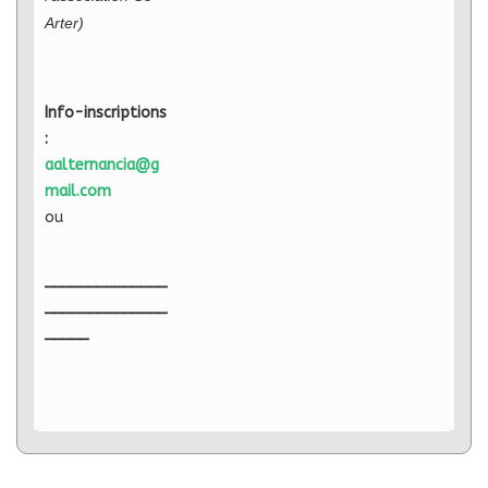
Arter)
Info-inscriptions
:
aalternancia@g
mail.com
ou
______________
______________
_____