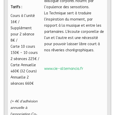
dialogue corporel nourrit par
Tarifs :
l’opulence des sensations.
La Technique sert à traduire
Cours à l’unité
l'inspiration du moment, par
16€ /
rapport à la musique et entre les
Supplément
partenaires. L'écoute corporelle de
pour 2 séance
l'un et l'autre est une nécessité
8€ /
pour pouvoir laisser libre court à
Carte 10 cours
nos rêveries chorégraphiques.
150€ - 10 cours
2 séances 225€ /
Carte Annuelle
www.cie-alternancia.fr
460€ (32 Cours)
Annuelle 2
séances 660€
(+ 4€ d'adhésion
annuelle à
l'association Co-