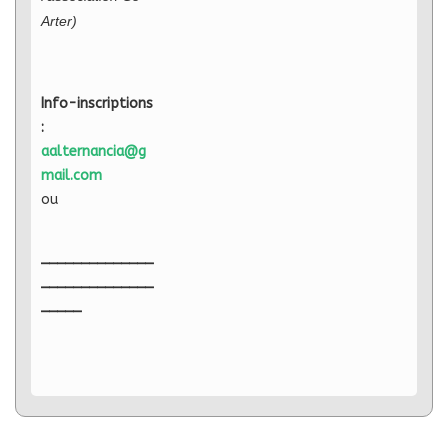
Arter)
Info-inscriptions
:
aalternancia@g
mail.com
ou
______________
______________
_____