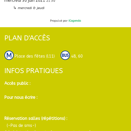
mercredi 30 juin 2021
21:30
↳
mercredi & jeudi
Propulsé par
iCagenda
PLAN D'ACCÈS
Place des fêtes (l11)
48, 60
INFOS PRATIQUES
Accès public :
Pour nous écrire :
Réservation salles (répétitions) :
(-Pas de sms-)