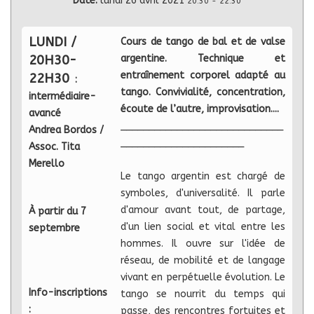
Date:
lundi 26 avril 2021
20:30
-
22:30
LUNDI /
Cours de tango de bal et de valse
20H30-
argentine. Technique et
entraînement corporel adapté au
22H30
:
tango. Convivialité, concentration,
intermédiaire-
écoute de l’autre, improvisation...
.
avancé
_____________________________
Andrea Bordos /
______________________
Assoc. Tita
Merello
Le tango argentin est chargé de
symboles, d'universalité. Il parle
d'amour avant tout, de partage,
À partir du 7
d'un lien social et vital entre les
septembre
hommes. Il ouvre sur l'idée de
réseau, de mobilité et de langage
vivant en perpétuelle évolution. Le
Info-inscriptions
tango se nourrit du temps qui
:
passe, des rencontres fortuites et