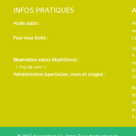
INFOS PRATIQUES
Accès public :
A
a
Pour nous écrire :
l'
Ce
À 
Réservation salles (répétitions) :
v
(-Pas de sms-)
d
Administration (spectacles, cours et stages) :
Th
N
d
sp
au
5 