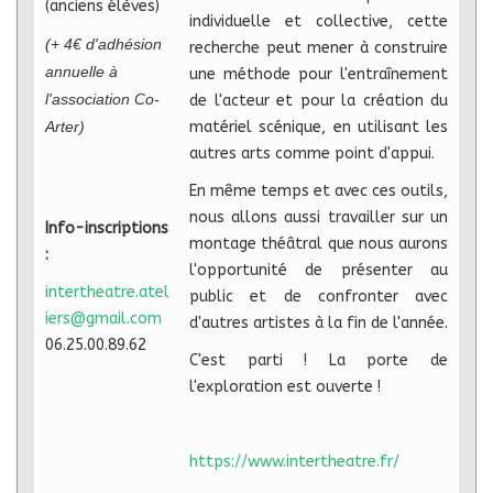
(anciens élèves)
individuelle et collective, cette
(+ 4€ d'adhésion
recherche peut mener à construire
annuelle à
une méthode pour l'entraînement
l'association Co-
de l'acteur et pour la création du
Arter)
matériel scénique, en utilisant les
autres arts comme point d'appui.
En même temps et avec ces outils,
nous allons aussi travailler sur un
Info-inscriptions
montage théâtral que nous aurons
:
l'opportunité de présenter au
intertheatre.atel
public et de confronter avec
iers@gmail.com
d'autres artistes à la fin de l'année.
06.25.00.89.62
C'est parti ! La porte de
l'exploration est ouverte !
https://www.intertheatre.fr/