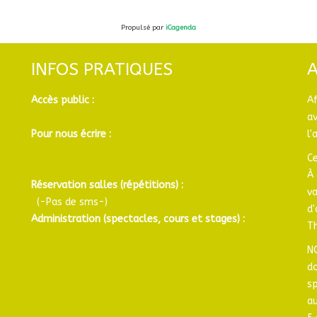
Propulsé par
iCagenda
INFOS PRATIQUES
Accès public :
A
a
Pour nous écrire :
l'
Ce
À 
Réservation salles (répétitions) :
v
(-Pas de sms-)
d
Administration (spectacles, cours et stages) :
Th
N
d
sp
au