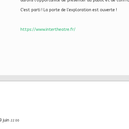
aurons l'opportunité de présenter au public et de confron
C'est parti ! La porte de l'exploration est ouverte !
https://www.intertheatre.fr/
9 juin
22:00