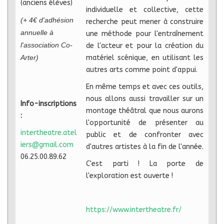
(anciens élèves)
individuelle et collective, cette
(+ 4€ d'adhésion
recherche peut mener à construire
annuelle à
une méthode pour l'entraînement
l'association Co-
de l'acteur et pour la création du
Arter)
matériel scénique, en utilisant les
autres arts comme point d'appui.
En même temps et avec ces outils,
nous allons aussi travailler sur un
Info-inscriptions
montage théâtral que nous aurons
:
l'opportunité de présenter au
intertheatre.atel
public et de confronter avec
iers@gmail.com
d'autres artistes à la fin de l'année.
06.25.00.89.62
C'est parti ! La porte de
l'exploration est ouverte !
https://www.intertheatre.fr/