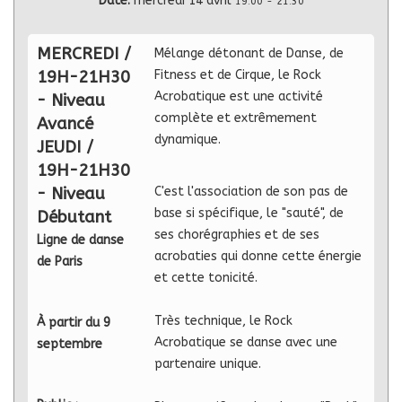
Date:
mercredi 14 avril
19:00
-
21:30
MERCREDI /
Mélange détonant de Danse, de
19H-21H30
Fitness et de Cirque, le Rock
Acrobatique est une activité
- Niveau
complète et extrêmement
Avancé
dynamique.
JEUDI /
19H-21H30
- Niveau
C'est l'association de son pas de
base si spécifique, le "sauté", de
Débutant
ses chorégraphies et de ses
Ligne de danse
acrobaties qui donne cette énergie
de Paris
et cette tonicité.
Très technique, le Rock
À partir du 9
Acrobatique se danse avec une
septembre
partenaire unique.