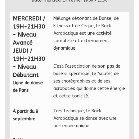
Date:
mercredi 17 février
19:00
-
21:30
MERCREDI /
Mélange détonant de Danse, de
19H-21H30
Fitness et de Cirque, le Rock
Acrobatique est une activité
- Niveau
complète et extrêmement
Avancé
dynamique.
JEUDI /
19H-21H30
- Niveau
C'est l'association de son pas de
base si spécifique, le "sauté", de
Débutant
ses chorégraphies et de ses
Ligne de danse
acrobaties qui donne cette énergie
de Paris
et cette tonicité.
Très technique, le Rock
À partir du 9
Acrobatique se danse avec une
septembre
partenaire unique.